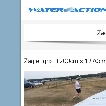
Skip
to
content
Ża
Żagiel grot 1200cm x 1270cm