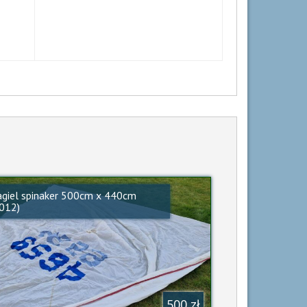
agiel spinaker 500cm x 440cm
S012)
500 zł