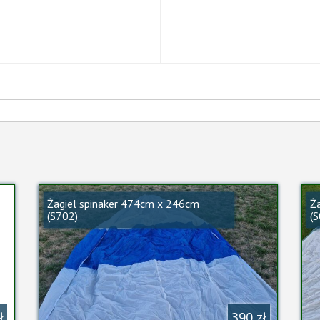
Żagiel spinaker 474cm x 246cm
Ż
(S702)
(
ł
390 zł