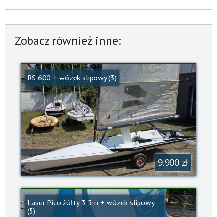
Zobacz również inne:
RS 600 + wózek slipowy (3)
9.900 zł
Laser Pico żółty 3,5m + wózek slipowy
(5)